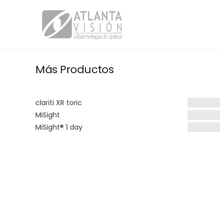
Más Productos
clariti XR toric
MiSight
MiSight® 1 day