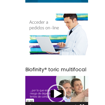
Biofinity® toric multifocal
Reproductor
de
vídeo