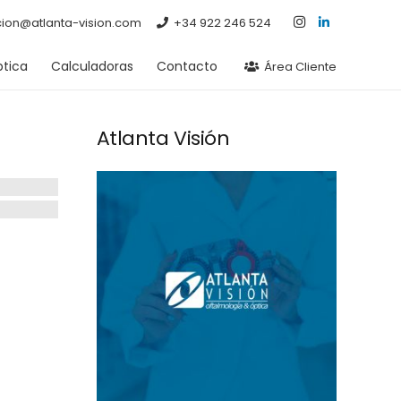
cion@atlanta-vision.com
+34 922 246 524
tica
Calculadoras
Contacto
Área Cliente
Atlanta Visión
A