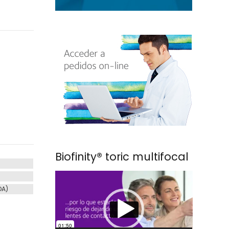
Biofinity® toric multifocal
A
Reproductor
de
DA)
vídeo