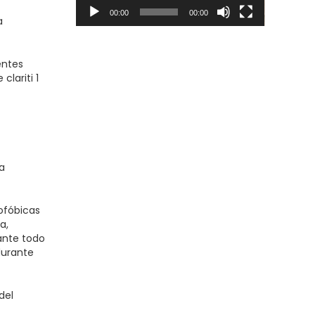
00:00
00:00
a
entes
lariti 1
na
ofóbicas
a,
ante todo
durante
del