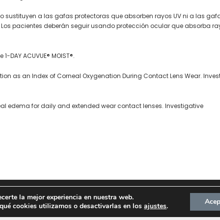
no sustituyen a las gafas protectoras que absorben rayos UV ni a las gafa
a. Los pacientes deberán seguir usando protección ocular que absorba ra
que 1-DAY ACUVUE® MOIST®.
ion as an Index of Corneal Oxygenation During Contact Lens Wear. Invest
rneal edema for daily and extended wear contact lenses. Investigative
ecerte la mejor experiencia en nuestra web.
Aviso Legal
Política de Co
Acep
ué cookies utilizamos o desactivarlas en los
ajustes
.