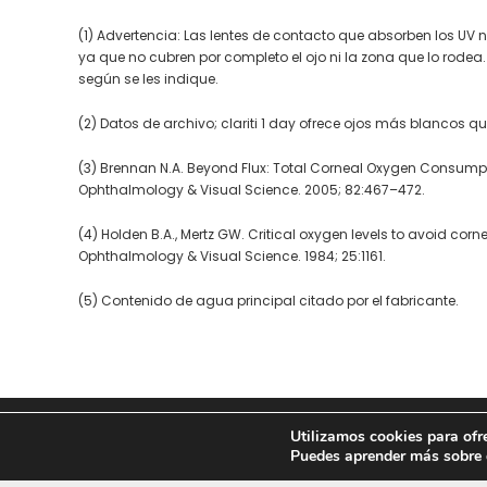
(1) Advertencia: Las lentes de contacto que absorben los UV 
ya que no cubren por completo el ojo ni la zona que lo rode
según se les indique.
(2) Datos de archivo; clariti 1 day ofrece ojos más blancos 
(3) Brennan N.A. Beyond Flux: Total Corneal Oxygen Consumpt
Ophthalmology & Visual Science. 2005; 82:467–472.
(4) Holden B.A., Mertz GW. Critical oxygen levels to avoid co
Ophthalmology & Visual Science. 1984; 25:1161.
(5) Contenido de agua principal citado por el fabricante.
Utilizamos cookies para ofr
© 2020 ATLANTA VISIÓN
Puedes aprender más sobre q