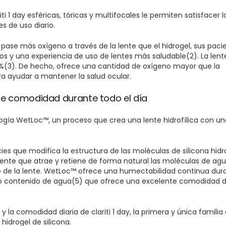
ti 1 day esféricas, tóricas y multifocales le permiten satisfacer l
s de uso diario.
pase más oxígeno a través de la lente que el hidrogel, sus paci
s y una experiencia de uso de lentes más saludable(2). La lente c
%(3). De hecho, ofrece una cantidad de oxígeno mayor que la
a ayudar a mantener la salud ocular.
te comodidad durante todo el día
nología WetLoc™, un proceso que crea una lente hidrofílica con u
es que modifica la estructura de las moléculas de silicona hidr
 lente que atrae y retiene de forma natural las moléculas de agu
 de la lente. WetLoc™ ofrece una humectabilidad continua dur
alto contenido de agua(5) que ofrece una excelente comodidad 
y la comodidad diaria de clariti 1 day, la primera y única familia 
idrogel de silicona.