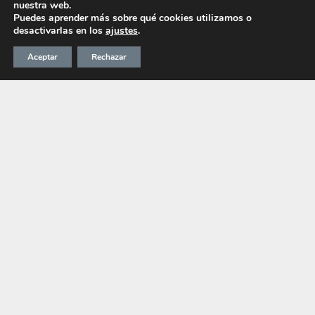
nuestra web.
Puedes aprender más sobre qué cookies utilizamos o
desactivarlas en los
ajustes
.
Aceptar
Rechazar
Biofinity® toric multifocal
Reproductor
de
vídeo
00:00
00:00