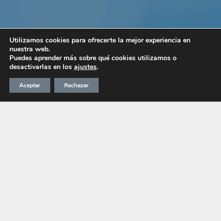
Empresa al servicio de la
Utilizamos cookies para ofrecerte la mejor experiencia en
nuestra web.
óptica y oftalmología
Puedes aprender más sobre qué cookies utilizamos o
desactivarlas en los
ajustes
.
Disponemos de una amplia gama de
Aceptar
Rechazar
productos avalados por la máxima
calidad
CONTACTA AHORA